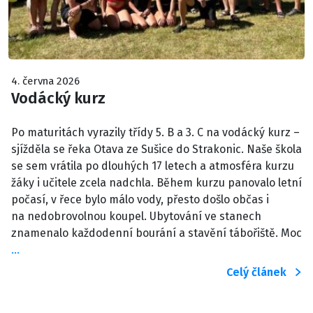
4. června 2026
Vodácký kurz
Po maturitách vyrazily třídy 5. B a 3. C na vodácký kurz –
sjížděla se řeka Otava ze Sušice do Strakonic. Naše škola
se sem vrátila po dlouhých 17 letech a atmosféra kurzu
žáky i učitele zcela nadchla. Během kurzu panovalo letní
počasí, v řece bylo málo vody, přesto došlo občas i
na nedobrovolnou koupel. Ubytování ve stanech
znamenalo každodenní bourání a stavění tábořiště. Moc
…
Celý článek