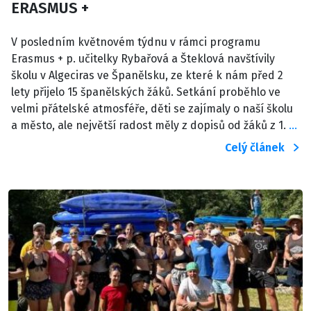
ERASMUS +
V posledním květnovém týdnu v rámci programu
Erasmus + p. učitelky Rybařová a Šteklová navštívily
školu v Algeciras ve Španělsku, ze které k nám před 2
lety přijelo 15 španělských žáků. Setkání proběhlo ve
velmi přátelské atmosféře, děti se zajímaly o naší školu
a město, ale největší radost měly z dopisů od žáků z 1.
…
Celý článek