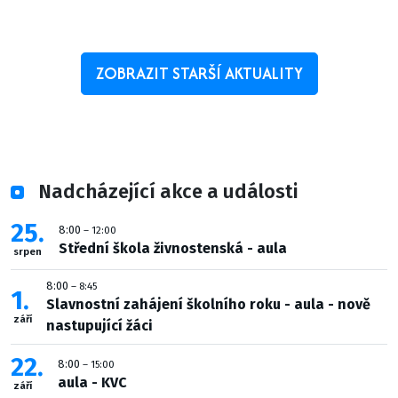
ZOBRAZIT STARŠÍ AKTUALITY
Nadcházející akce a události
25
8:00
– 12:00
Střední škola živnostenská - aula
srpen
8:00
– 8:45
1
Slavnostní zahájení školního roku - aula - nově
září
nastupující žáci
22
8:00
– 15:00
aula - KVC
září