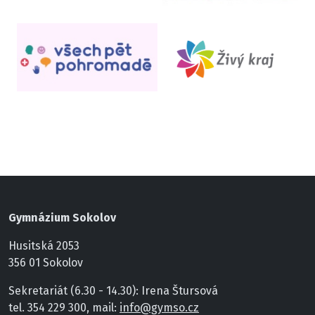
Gymnázium Sokolov
Husitská 2053
356 01 Sokolov
Sekretariát (6.30 - 14.30): Irena Štursová
tel. 354 229 300, mail:
info@gymso.cz