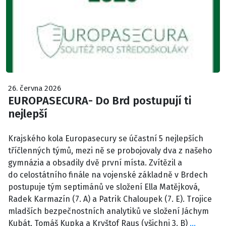
26. června 2026
EUROPASECURA- Do Brd postupují ti
nejlepší
Krajského kola Europasecury se účastní 5 nejlepších
tříčlenných týmů, mezi ně se probojovaly dva z našeho
gymnázia a obsadily dvě první místa. Zvítězil a
do celostátního finále na vojenské základně v Brdech
postupuje tým septimánů ve složení Ella Matějková,
Radek Karmazín (7. A) a Patrik Chaloupek (7. E). Trojice
mladších bezpečnostních analytiků ve složení Jáchym
Kubát, Tomáš Kupka a Kryštof Raus (všichni 3. B)
…