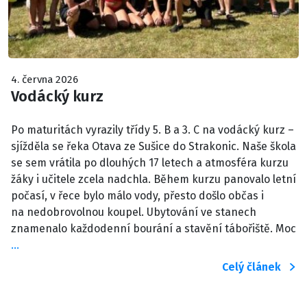
4. června 2026
Vodácký kurz
Po maturitách vyrazily třídy 5. B a 3. C na vodácký kurz –
sjížděla se řeka Otava ze Sušice do Strakonic. Naše škola
se sem vrátila po dlouhých 17 letech a atmosféra kurzu
žáky i učitele zcela nadchla. Během kurzu panovalo letní
počasí, v řece bylo málo vody, přesto došlo občas i
na nedobrovolnou koupel. Ubytování ve stanech
znamenalo každodenní bourání a stavění tábořiště. Moc
…
Celý článek