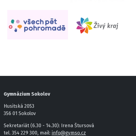
Gymnázium Sokolov
Husitská 2053
356 01 Sokolov
Sekretariát (6.30 - 14.30): Irena Štursová
tel. 354 229 300, mail:
info@gymso.cz