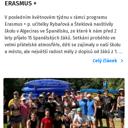
ERASMUS +
V posledním květnovém týdnu v rámci programu
Erasmus + p. učitelky Rybařová a Šteklová navštívily
školu v Algeciras ve Španělsku, ze které k nám před 2
lety přijelo 15 španělských žáků. Setkání proběhlo ve
velmi přátelské atmosféře, děti se zajímaly o naší školu
a město, ale největší radost měly z dopisů od žáků z 1.
…
Celý článek