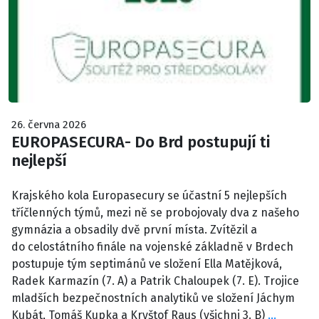
26. června 2026
EUROPASECURA- Do Brd postupují ti
nejlepší
Krajského kola Europasecury se účastní 5 nejlepších
tříčlenných týmů, mezi ně se probojovaly dva z našeho
gymnázia a obsadily dvě první místa. Zvítězil a
do celostátního finále na vojenské základně v Brdech
postupuje tým septimánů ve složení Ella Matějková,
Radek Karmazín (7. A) a Patrik Chaloupek (7. E). Trojice
mladších bezpečnostních analytiků ve složení Jáchym
Kubát, Tomáš Kupka a Kryštof Raus (všichni 3. B)
…