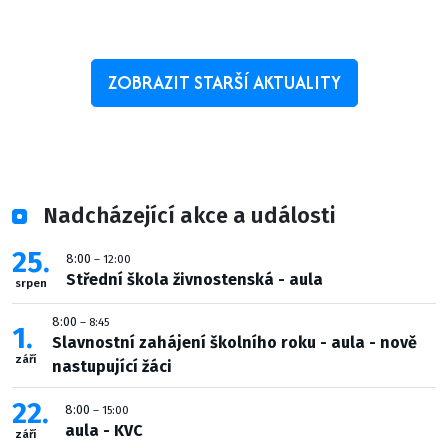
ZOBRAZIT STARŠÍ AKTUALITY
Nadcházející akce a události
25
8:00
– 12:00
Střední škola živnostenská - aula
srpen
8:00
– 8:45
1
Slavnostní zahájení školního roku - aula - nově
září
nastupující žáci
22
8:00
– 15:00
aula - KVC
září