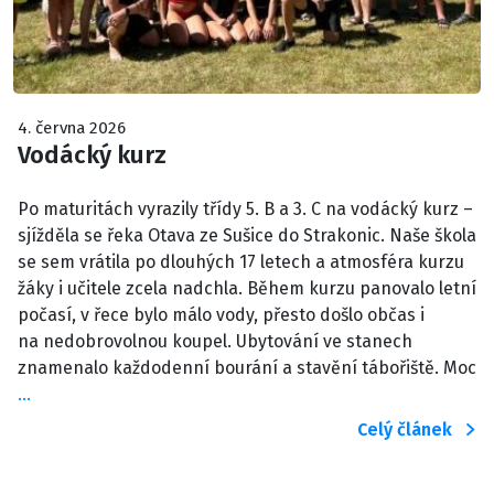
4. června 2026
Vodácký kurz
Po maturitách vyrazily třídy 5. B a 3. C na vodácký kurz –
sjížděla se řeka Otava ze Sušice do Strakonic. Naše škola
se sem vrátila po dlouhých 17 letech a atmosféra kurzu
žáky i učitele zcela nadchla. Během kurzu panovalo letní
počasí, v řece bylo málo vody, přesto došlo občas i
na nedobrovolnou koupel. Ubytování ve stanech
znamenalo každodenní bourání a stavění tábořiště. Moc
…
Celý článek