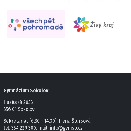
Gymnázium Sokolov
Husitská 2053
356 01 Sokolov
Sekretariát (6.30 - 14.30): Irena Štursová
tel. 354 229 300, mail:
info@gymso.cz