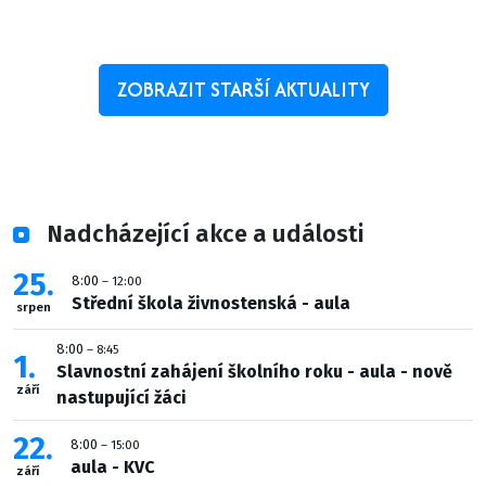
ZOBRAZIT STARŠÍ AKTUALITY
Nadcházející akce a události
25
8:00
– 12:00
Střední škola živnostenská - aula
srpen
8:00
– 8:45
1
Slavnostní zahájení školního roku - aula - nově
září
nastupující žáci
22
8:00
– 15:00
aula - KVC
září