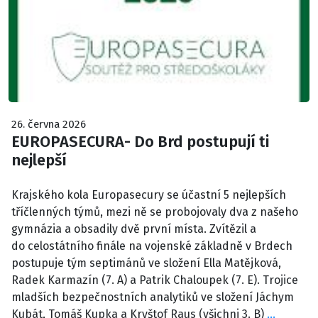
26. června 2026
EUROPASECURA- Do Brd postupují ti
nejlepší
Krajského kola Europasecury se účastní 5 nejlepších
tříčlenných týmů, mezi ně se probojovaly dva z našeho
gymnázia a obsadily dvě první místa. Zvítězil a
do celostátního finále na vojenské základně v Brdech
postupuje tým septimánů ve složení Ella Matějková,
Radek Karmazín (7. A) a Patrik Chaloupek (7. E). Trojice
mladších bezpečnostních analytiků ve složení Jáchym
Kubát, Tomáš Kupka a Kryštof Raus (všichni 3. B)
…