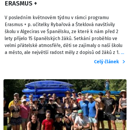
ERASMUS +
V posledním květnovém týdnu v rámci programu
Erasmus + p. učitelky Rybařová a Šteklová navštívily
školu v Algeciras ve Španělsku, ze které k nám před 2
lety přijelo 15 španělských žáků. Setkání proběhlo ve
velmi přátelské atmosféře, děti se zajímaly o naší školu
a město, ale největší radost měly z dopisů od žáků z 1.
…
Celý článek