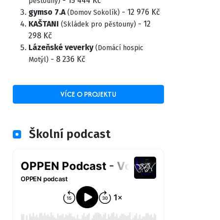
- 15 444 Kč
pěstouny)
gymso 7.A
- 12 976 Kč
(Domov Sokolík)
KAŠTANI
- 12
(Skládek pro pěstouny)
298 Kč
Lázeňské veverky
(Domácí hospic
- 8 236 Kč
Motýl)
VÍCE O PROJEKTU
Školní podcast