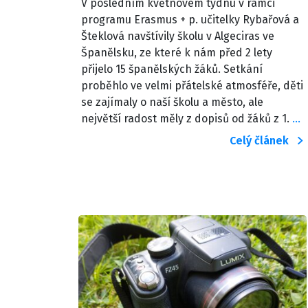
V posledním květnovém týdnu v rámci
programu Erasmus + p. učitelky Rybařová a
Šteklová navštívily školu v Algeciras ve
Španělsku, ze které k nám před 2 lety
přijelo 15 španělských žáků. Setkání
proběhlo ve velmi přátelské atmosféře, děti
se zajímaly o naší školu a město, ale
největší radost měly z dopisů od žáků z 1.
…
Celý článek