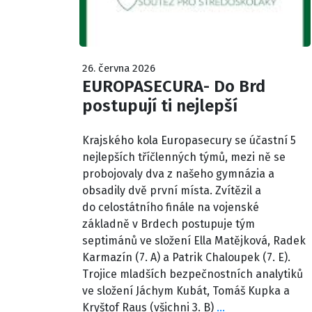
26. června 2026
EUROPASECURA- Do Brd
postupují ti nejlepší
Krajského kola Europasecury se účastní 5
nejlepších tříčlenných týmů, mezi ně se
probojovaly dva z našeho gymnázia a
obsadily dvě první místa. Zvítězil a
do celostátního finále na vojenské
základně v Brdech postupuje tým
septimánů ve složení Ella Matějková, Radek
Karmazín (7. A) a Patrik Chaloupek (7. E).
Trojice mladších bezpečnostních analytiků
ve složení Jáchym Kubát, Tomáš Kupka a
Kryštof Raus (všichni 3. B)
…