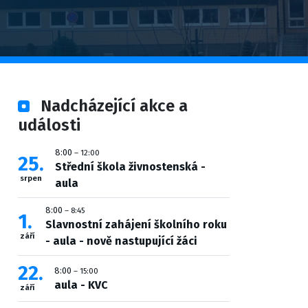
Nadcházející akce a
události
8:00
– 12:00
25
Střední škola živnostenská -
srpen
aula
8:00
– 8:45
1
Slavnostní zahájení školního roku
září
- aula - nově nastupující žáci
22
8:00
– 15:00
aula - KVC
září