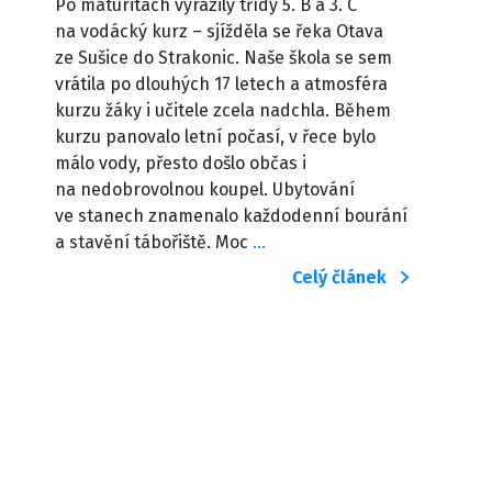
Po maturitách vyrazily třídy 5. B a 3. C
na vodácký kurz – sjížděla se řeka Otava
ze Sušice do Strakonic. Naše škola se sem
vrátila po dlouhých 17 letech a atmosféra
kurzu žáky i učitele zcela nadchla. Během
kurzu panovalo letní počasí, v řece bylo
málo vody, přesto došlo občas i
na nedobrovolnou koupel. Ubytování
ve stanech znamenalo každodenní bourání
a stavění tábořiště. Moc
…
Celý článek