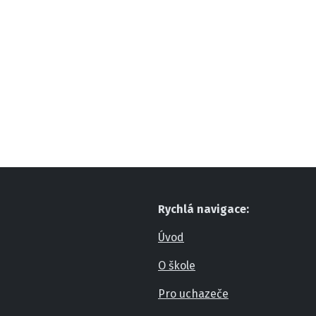
Rychlá navigace:
Úvod
O škole
Pro uchazeče