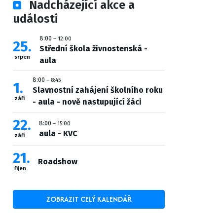
Nadcházející akce a
události
8:00
– 12:00
25
Střední škola živnostenská -
srpen
aula
8:00
– 8:45
1
Slavnostní zahájení školního roku
září
- aula - nově nastupující žáci
22
8:00
– 15:00
aula - KVC
září
21
Roadshow
říjen
ZOBRAZIT CELÝ KALENDÁŘ