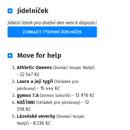
Jídelníček
Jídelní lístek pro dnešní den není k dispozici
ZOBRAZIT TÝDENNÍ JÍDELNÍČEK
Move for help
Athletic Queens
(Domácí hospic Motýl)
- 22 547 Kč
Laura a její tygři
(Skládek pro
- 15 444 Kč
pěstouny)
gymso 7.A
- 12 976 Kč
(Domov Sokolík)
KAŠTANI
- 12
(Skládek pro pěstouny)
298 Kč
Lázeňské veverky
(Domácí hospic
- 8 236 Kč
Motýl)