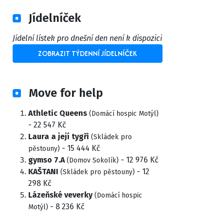
Jídelníček
Jídelní lístek pro dnešní den není k dispozici
ZOBRAZIT TÝDENNÍ JÍDELNÍČEK
Move for help
Athletic Queens
(Domácí hospic Motýl)
- 22 547 Kč
Laura a její tygři
(Skládek pro
- 15 444 Kč
pěstouny)
gymso 7.A
- 12 976 Kč
(Domov Sokolík)
KAŠTANI
- 12
(Skládek pro pěstouny)
298 Kč
Lázeňské veverky
(Domácí hospic
- 8 236 Kč
Motýl)