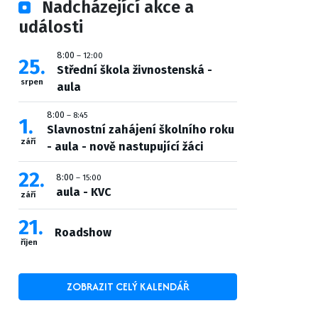
Nadcházející akce a
události
8:00
– 12:00
25
Střední škola živnostenská -
srpen
aula
8:00
– 8:45
1
Slavnostní zahájení školního roku
září
- aula - nově nastupující žáci
22
8:00
– 15:00
aula - KVC
září
21
Roadshow
říjen
ZOBRAZIT CELÝ KALENDÁŘ