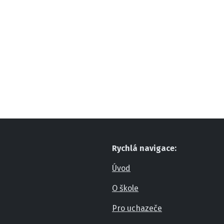
Rychlá navigace:
Úvod
O škole
Pro uchazeče