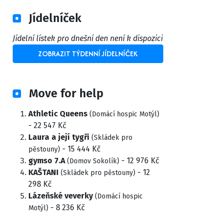
Jídelníček
Jídelní lístek pro dnešní den není k dispozici
ZOBRAZIT TÝDENNÍ JÍDELNÍČEK
Move for help
Athletic Queens
(Domácí hospic Motýl)
- 22 547 Kč
Laura a její tygři
(Skládek pro
- 15 444 Kč
pěstouny)
gymso 7.A
- 12 976 Kč
(Domov Sokolík)
KAŠTANI
- 12
(Skládek pro pěstouny)
298 Kč
Lázeňské veverky
(Domácí hospic
- 8 236 Kč
Motýl)