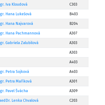
gr. Iva Kloudová
C303
gr. Hana Lukešová
B403
gr. Hana Najvarová
B204
gr. Hana Pachmannová
A307
gr. Gabriela Zalubilová
A303
A303
A403
gr. Petra Sojková
A403
gr. Petra Maříková
A301
gr. Pavel Švácha
A309
aedDr. Lenka Chvalová
C203