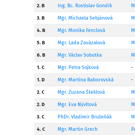
2. B
Ing. Bc. Rostislav Gondík
M
3. B
Mgr. Michaela Sebjánová
M
4. B
Mgr. Monika Fenclová
M
5. B
Mgr. Lada Zavázalová
M
6. B
Mgr. Václav Sobotka
M
1. C
Mgr. Petra Sojková
-
1. D
Mgr. Martina Baborovská
-
2. C
Mgr. Zuzana Šteklová
M
2. D
Mgr. Eva Nývltová
M
3. C
PhDr. Vladimír Bružeňák
M
4. C
Mgr. Martin Grech
P