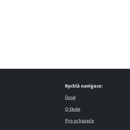
Rychlá navigace:
Úvod
O škole
Pro uchazeče