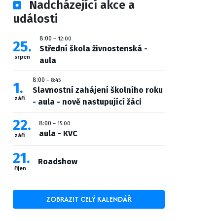
Nadcházející akce a
události
8:00
– 12:00
25
Střední škola živnostenská -
srpen
aula
8:00
– 8:45
1
Slavnostní zahájení školního roku
září
- aula - nově nastupující žáci
22
8:00
– 15:00
aula - KVC
září
21
Roadshow
říjen
ZOBRAZIT CELÝ KALENDÁŘ