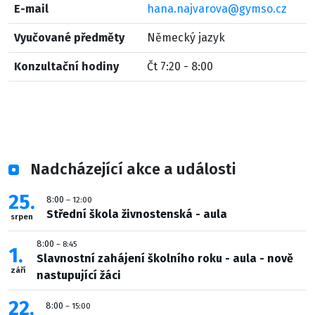
E-mail
hana.najvarova@gymso.cz
Vyučované předměty
Německý jazyk
Konzultační hodiny
Čt 7:20 - 8:00
Nadcházející akce a události
25
8:00
– 12:00
Střední škola živnostenská - aula
srpen
8:00
– 8:45
1
Slavnostní zahájení školního roku - aula - nově
září
nastupující žáci
22
8:00
– 15:00