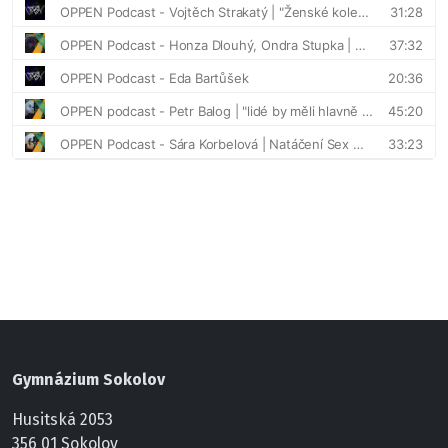
Gymnázium Sokolov
Husitská 2053
356 01 Sokolov