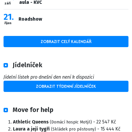
aula - KVC
září
21
Roadshow
říjen
ZOBRAZIT CELÝ KALENDÁŘ
Jídelníček
Jídelní lístek pro dnešní den není k dispozici
ZOBRAZIT TÝDENNÍ JÍDELNÍČEK
Move for help
Athletic Queens
- 22 547 Kč
(Domácí hospic Motýl)
Laura a její tygři
- 15 444 Kč
(Skládek pro pěstouny)