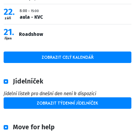
22
8:00
– 15:00
aula - KVC
září
21
Roadshow
říjen
ZOBRAZIT CELÝ KALENDÁŘ
Jídelníček
Jídelní lístek pro dnešní den není k dispozici
ZOBRAZIT TÝDENNÍ JÍDELNÍČEK
Move for help