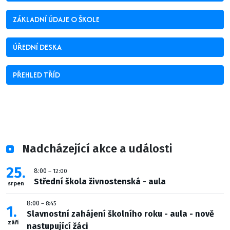
ZÁKLADNÍ ÚDAJE O ŠKOLE
ÚŘEDNÍ DESKA
PŘEHLED TŘÍD
Nadcházející akce a události
25
8:00
– 12:00
Střední škola živnostenská - aula
srpen
8:00
– 8:45
1
Slavnostní zahájení školního roku - aula - nově
září
nastupující žáci