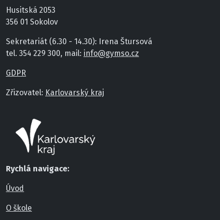
Husitská 2053
356 01 Sokolov
Sekretariát (6.30 - 14.30): Irena Štursová
tel. 354 229 300, mail:
info@gymso.cz
GDPR
Zřizovatel:
Karlovarský kraj
Rychlá navigace:
Úvod
O škole