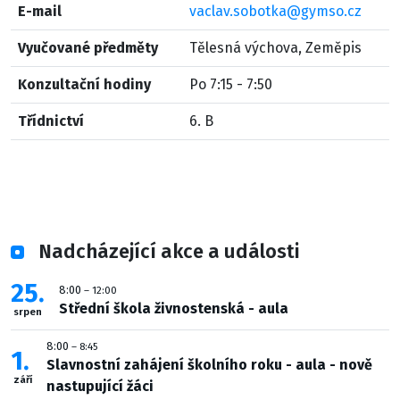
E-mail
vaclav.sobotka@gymso.cz
Vyučované předměty
Tělesná výchova, Zeměpis
Konzultační hodiny
Po 7:15 - 7:50
Třídnictví
6. B
Nadcházející akce a události
25
8:00
– 12:00
Střední škola živnostenská - aula
srpen
8:00
– 8:45
1
Slavnostní zahájení školního roku - aula - nově
září
nastupující žáci