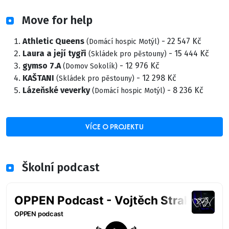
Move for help
Athletic Queens
- 22 547 Kč
(Domácí hospic Motýl)
Laura a její tygři
- 15 444 Kč
(Skládek pro pěstouny)
gymso 7.A
- 12 976 Kč
(Domov Sokolík)
KAŠTANI
- 12 298 Kč
(Skládek pro pěstouny)
Lázeňské veverky
- 8 236 Kč
(Domácí hospic Motýl)
VÍCE O PROJEKTU
Školní podcast