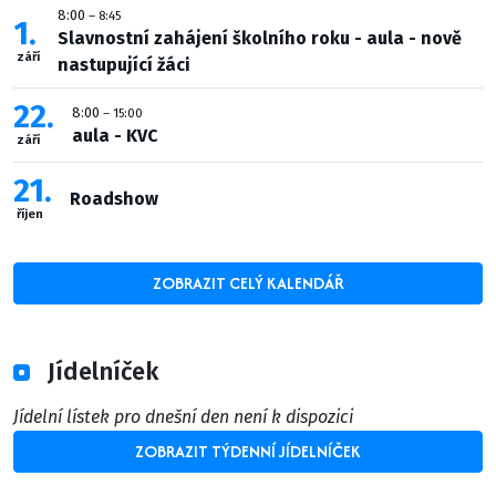
8:00
– 8:45
1
Slavnostní zahájení školního roku - aula - nově
září
nastupující žáci
22
8:00
– 15:00
aula - KVC
září
21
Roadshow
říjen
ZOBRAZIT CELÝ KALENDÁŘ
Jídelníček
Jídelní lístek pro dnešní den není k dispozici
ZOBRAZIT TÝDENNÍ JÍDELNÍČEK