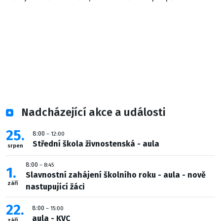
Nadcházející akce a události
25
8:00
– 12:00
Střední škola živnostenská - aula
srpen
8:00
– 8:45
1
Slavnostní zahájení školního roku - aula - nově
září
nastupující žáci
22
8:00
– 15:00
aula - KVC
září