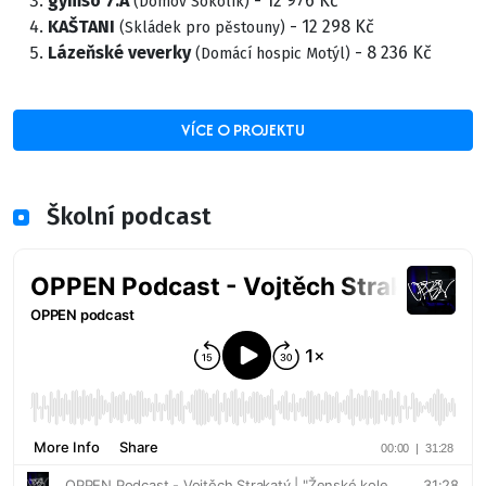
gymso 7.A
- 12 976 Kč
(Domov Sokolík)
KAŠTANI
- 12 298 Kč
(Skládek pro pěstouny)
Lázeňské veverky
- 8 236 Kč
(Domácí hospic Motýl)
VÍCE O PROJEKTU
Školní podcast