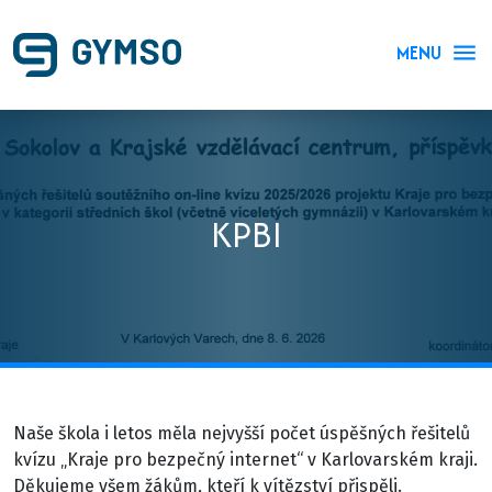
MENU
KPBI
Naše škola i letos měla nejvyšší počet úspěšných řešitelů
kvízu „Kraje pro bezpečný internet“ v Karlovarském kraji.
Děkujeme všem žákům, kteří k vítězství přispěli.