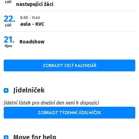
září
nastupující žáci
22
8:00
– 15:00
aula - KVC
září
21
Roadshow
říjen
ZOBRAZIT CELÝ KALENDÁŘ
Jídelníček
Jídelní lístek pro dnešní den není k dispozici
ZOBRAZIT TÝDENNÍ JÍDELNÍČEK
Move for help