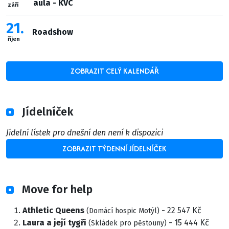
aula - KVC
září
21
Roadshow
říjen
ZOBRAZIT CELÝ KALENDÁŘ
Jídelníček
Jídelní lístek pro dnešní den není k dispozici
ZOBRAZIT TÝDENNÍ JÍDELNÍČEK
Move for help
Athletic Queens
- 22 547 Kč
(Domácí hospic Motýl)
Laura a její tygři
- 15 444 Kč
(Skládek pro pěstouny)