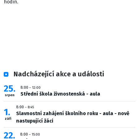
hodin.
Nadcházející akce a události
25
8:00
– 12:00
Střední škola živnostenská - aula
srpen
8:00
– 8:45
1
Slavnostní zahájení školního roku - aula - nově
září
nastupující žáci
22
8:00
– 15:00