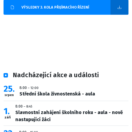
VÝSLEDKY 3. KOLA PŘIJÍMACÍHO ŘÍZENÍ
Nadcházející akce a události
25
8:00
– 12:00
Střední škola živnostenská - aula
srpen
8:00
– 8:45
1
Slavnostní zahájení školního roku - aula - nově
září
nastupující žáci