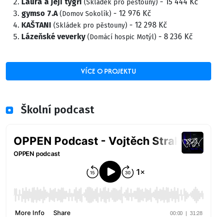
Laura a její tygři
- 15 444 Kč
(Skládek pro pěstouny)
gymso 7.A
- 12 976 Kč
(Domov Sokolík)
KAŠTANI
- 12 298 Kč
(Skládek pro pěstouny)
Lázeňské veverky
- 8 236 Kč
(Domácí hospic Motýl)
VÍCE O PROJEKTU
Školní podcast