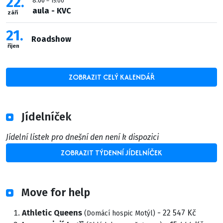
22
8:00
– 15:00
aula - KVC
září
21
Roadshow
říjen
ZOBRAZIT CELÝ KALENDÁŘ
Jídelníček
Jídelní lístek pro dnešní den není k dispozici
ZOBRAZIT TÝDENNÍ JÍDELNÍČEK
Move for help
Athletic Queens
- 22 547 Kč
(Domácí hospic Motýl)