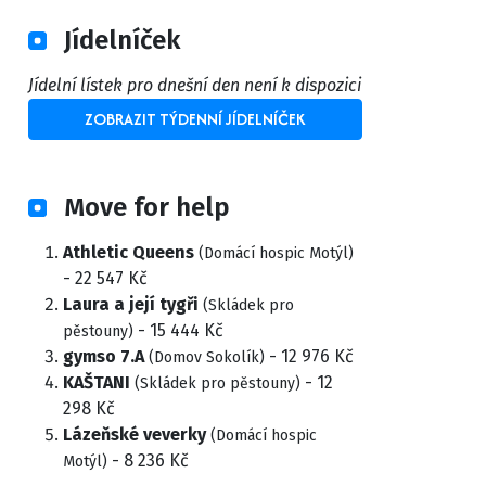
Jídelníček
Jídelní lístek pro dnešní den není k dispozici
ZOBRAZIT TÝDENNÍ JÍDELNÍČEK
Move for help
Athletic Queens
(Domácí hospic Motýl)
- 22 547 Kč
Laura a její tygři
(Skládek pro
- 15 444 Kč
pěstouny)
gymso 7.A
- 12 976 Kč
(Domov Sokolík)
KAŠTANI
- 12
(Skládek pro pěstouny)
298 Kč
Lázeňské veverky
(Domácí hospic
- 8 236 Kč
Motýl)