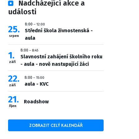
Nadcházející akce a
události
8:00
– 12:00
25
Střední škola živnostenská -
srpen
aula
8:00
– 8:45
1
Slavnostní zahájení školního roku
září
- aula - nově nastupující žáci
22
8:00
– 15:00
aula - KVC
září
21
Roadshow
říjen
ZOBRAZIT CELÝ KALENDÁŘ