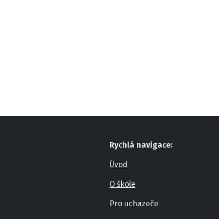
Rychlá navigace:
Úvod
O škole
Pro uchazeče