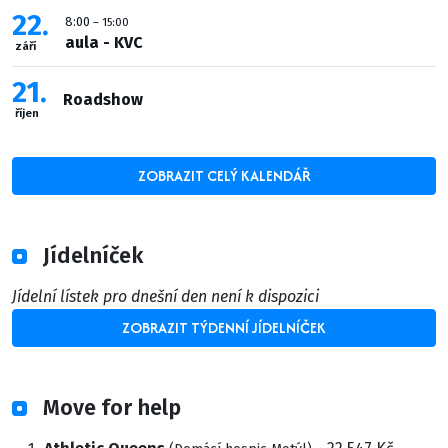
22
8:00
– 15:00
aula - KVC
září
21
Roadshow
říjen
ZOBRAZIT CELÝ KALENDÁŘ
Jídelníček
Jídelní lístek pro dnešní den není k dispozici
ZOBRAZIT TÝDENNÍ JÍDELNÍČEK
Move for help