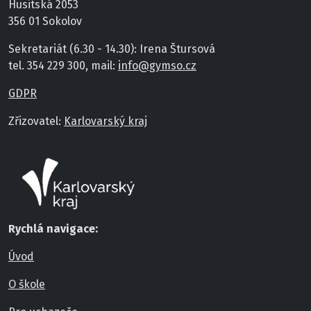
Husitská 2053
356 01 Sokolov
Sekretariát (6.30 - 14.30): Irena Štursová
tel. 354 229 300, mail:
info@gymso.cz
GDPR
Zřizovatel:
Karlovarský kraj
Rychlá navigace:
Úvod
O škole