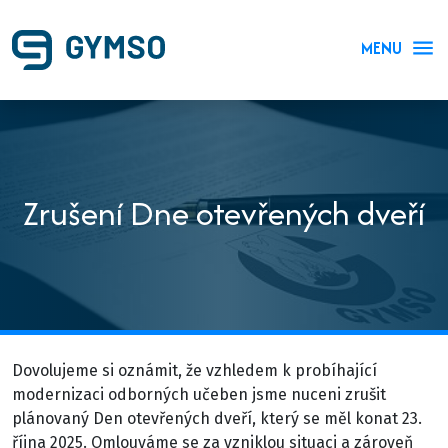
MENU
Zrušení Dne otevřených dveří
Dovolujeme si oznámit, že vzhledem k probíhající
modernizaci odborných učeben jsme nuceni zrušit
plánovaný Den otevřených dveří, který se měl konat 23.
října 2025. Omlouváme se za vzniklou situaci a zároveň