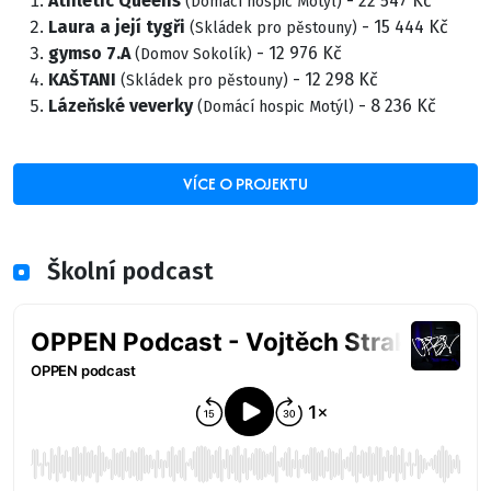
Athletic Queens
- 22 547 Kč
(Domácí hospic Motýl)
Laura a její tygři
- 15 444 Kč
(Skládek pro pěstouny)
gymso 7.A
- 12 976 Kč
(Domov Sokolík)
KAŠTANI
- 12 298 Kč
(Skládek pro pěstouny)
Lázeňské veverky
- 8 236 Kč
(Domácí hospic Motýl)
VÍCE O PROJEKTU
Školní podcast