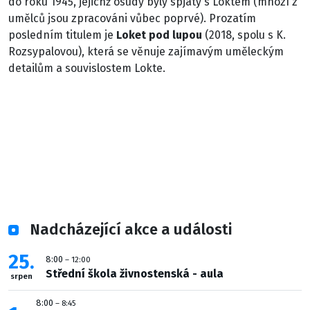
do roku 1945, jejichž osudy byly spjaty s Loktem (mnozí z
umělců jsou zpracováni vůbec poprvé). Prozatím
posledním titulem je
Loket pod lupou
(2018, spolu s K.
Rozsypalovou), která se věnuje zajímavým uměleckým
detailům a souvislostem Lokte.
Nadcházející akce a události
25
8:00
– 12:00
Střední škola živnostenská - aula
srpen
8:00
– 8:45