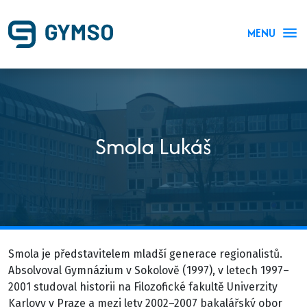
MENU
Smola Lukáš
Smola je představitelem mladší generace regionalistů.
Absolvoval Gymnázium v Sokolově (1997), v letech 1997–
2001 studoval historii na Filozofické fakultě Univerzity
Karlovy v Praze a mezi lety 2002–2007 bakalářský obor