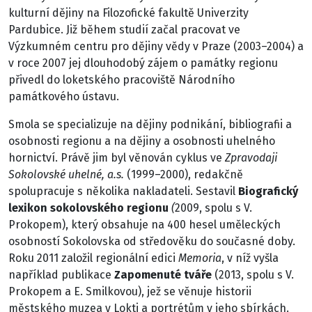
kulturní dějiny na Filozofické fakultě Univerzity
Pardubice. Již během studií začal pracovat ve
Výzkumném centru pro dějiny vědy v Praze (2003–2004) a
v roce 2007 jej dlouhodobý zájem o památky regionu
přivedl do loketského pracoviště Národního
památkového ústavu.
Smola se specializuje na dějiny podnikání, bibliografii a
osobnosti regionu a na dějiny a osobnosti uhelného
hornictví. Právě jim byl věnován cyklus ve
Zpravodaji
Sokolovské uhelné, a.s.
(1999–2000), redakčně
spolupracuje s několika nakladateli. Sestavil
Biografický
lexikon sokolovského regionu
(
2009, spolu s V.
Prokopem), který obsahuje na 400 hesel uměleckých
osobností Sokolovska od středověku do současné doby.
Roku 2011 založil regionální edici
Memoria
, v níž vyšla
například publikace
Zapomenuté tváře
(2013, spolu s V.
Prokopem a E. Smilkovou), jež se věnuje historii
městského muzea v Lokti a portrétům v jeho sbírkách.