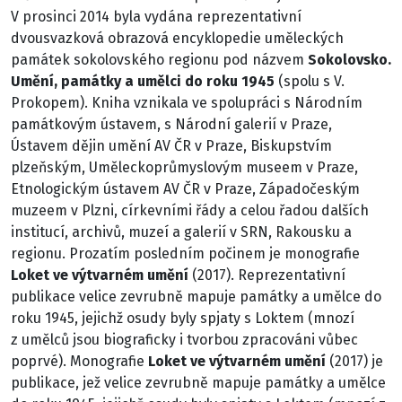
V prosinci 2014 byla vydána reprezentativní
dvousvazková obrazová encyklopedie uměleckých
památek sokolovského regionu pod názvem
Sokolovsko.
Umění, památky a umělci do roku 1945
(spolu s V.
Prokopem). Kniha vznikala ve spolupráci s Národním
památkovým ústavem, s Národní galerií v Praze,
Ústavem dějin umění AV ČR v Praze, Biskupstvím
plzeňským, Uměleckoprůmyslovým museem v Praze,
Etnologickým ústavem AV ČR v Praze, Západočeským
muzeem v Plzni, církevními řády a celou řadou dalších
institucí, archivů, muzeí a galerií v SRN, Rakousku a
regionu. Prozatím posledním počinem je monografie
Loket ve výtvarném umění
(2017). Reprezentativní
publikace velice zevrubně mapuje památky a umělce do
roku 1945, jejichž osudy byly spjaty s Loktem (mnozí
z umělců jsou biograficky i tvorbou zpracováni vůbec
poprvé). Monografie
Loket ve výtvarném umění
(2017) je
publikace, jež velice zevrubně mapuje památky a umělce