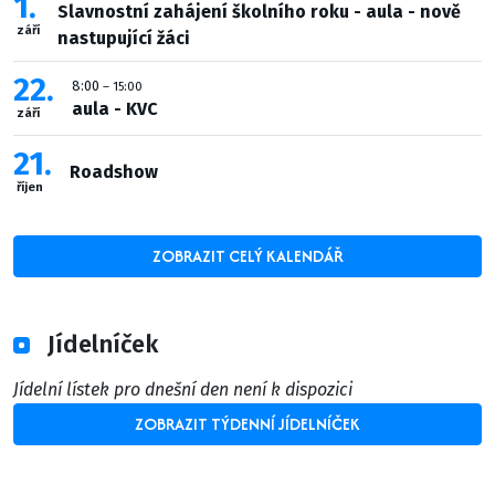
1
Slavnostní zahájení školního roku - aula - nově
září
nastupující žáci
22
8:00
– 15:00
aula - KVC
září
21
Roadshow
říjen
ZOBRAZIT CELÝ KALENDÁŘ
Jídelníček
Jídelní lístek pro dnešní den není k dispozici
ZOBRAZIT TÝDENNÍ JÍDELNÍČEK